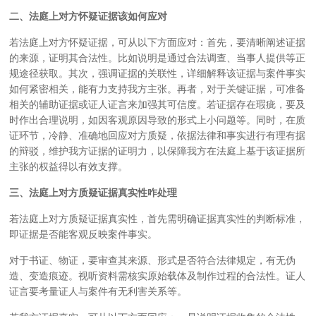
二、法庭上对方怀疑证据该如何应对
若法庭上对方怀疑证据，可从以下方面应对：首先，要清晰阐述证据
的来源，证明其合法性。比如说明是通过合法调查、当事人提供等正
规途径获取。其次，强调证据的关联性，详细解释该证据与案件事实
如何紧密相关，能有力支持我方主张。再者，对于关键证据，可准备
相关的辅助证据或证人证言来加强其可信度。若证据存在瑕疵，要及
时作出合理说明，如因客观原因导致的形式上小问题等。同时，在质
证环节，冷静、准确地回应对方质疑，依据法律和事实进行有理有据
的辩驳，维护我方证据的证明力，以保障我方在法庭上基于该证据所
主张的权益得以有效支撑。
三、法庭上对方质疑证据真实性咋处理
若法庭上对方质疑证据真实性，首先需明确证据真实性的判断标准，
即证据是否能客观反映案件事实。
对于书证、物证，要审查其来源、形式是否符合法律规定，有无伪
造、变造痕迹。视听资料需核实原始载体及制作过程的合法性。证人
证言要考量证人与案件有无利害关系等。